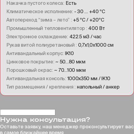
Накачка пустого колеса
Есть
Климатическое исполнение
- 30 … +40 ºC
Автопереход “зима – лето”
+5 ºC / +20ºC
Промышленный тепловентилятор
400 Вт
Электронное охлаждение
422.5 м3 / час
Рукав витой полиуретановый
0,7х1,0х1000 см
Антивандальный корпус
IK10
Цинковое покрытие
~ 50…80 мкм
Порошковый окрас
~ 70…100 мкм
Антивандальная консоль
1000х350 мм / IK10
Тип размещения / крепления
напольный / анкер
Нужна консультация?
Оставьте заявку, наш менеджер проконсультирует
вас
в самое ближайшее время