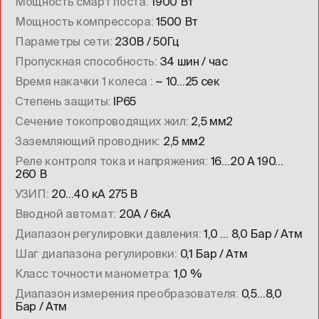
Мощность смарт поста
1900 Вт
Мощность компрессора
1500 Вт
Параметры сети
230В / 50Гц
Пропускная способность
34 шин / час
Время накачки 1 колеса
~ 10…25 сек
Степень защиты
IP65
Сечение токопроводящих жил
2,5 мм2
Заземляющий проводник
2,5 мм2
Реле контроля тока и напряжения
16…20 А 190…
260 В
УЗИП
20…40 кА 275 В
Вводной автомат
20А / 6кА
Диапазон регулировки давления
1,0 … 8,0 Бар / Атм
Шаг диапазона регулировки
0,1 Бар / Атм
Класс точности манометра
1,0 %
Диапазон измерения преобразователя
0,5…8,0
Бар / Атм