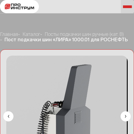
Главная
Каталог
Посты подкачки шин ручные (кат. B)
Пост подкачки шин «ЛИРА» 1000.01 для РОСНЕФТЬ