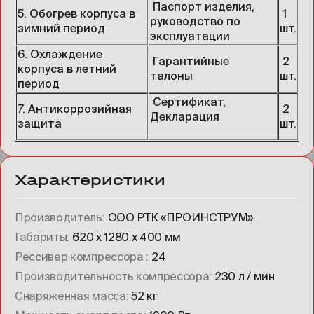
Паспорт изделия,
5. Обогрев корпуса в
1
руководство по
зимний период
шт.
эксплуатации
6. Охлаждение
Гарантийные
2
корпуса в летний
талоны
шт.
период
Сертификат,
7. Антикоррозийная
2
Декларация
защита
шт.
Характеристики
Производитель
ООО РТК «ПРОИНСТРУМ»
Габариты
620 х 1280 х 400 мм
Рессивер компрессора
24
Производительность компрессора
230 л / мин
Снаряженная масса
52 кг