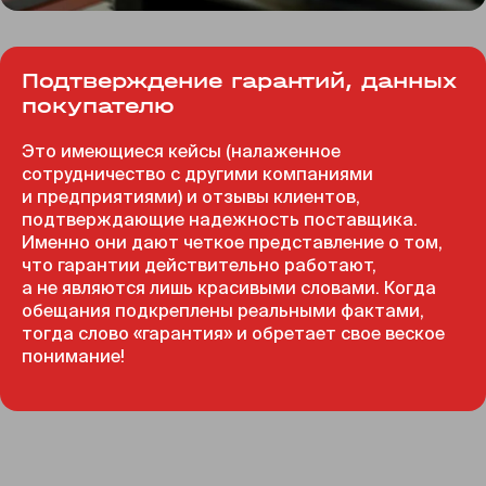
Подтверждение гарантий, данных
покупателю
Это имеющиеся кейсы (налаженное
сотрудничество с другими компаниями
и предприятиями) и отзывы клиентов,
подтверждающие надежность поставщика.
Именно они дают четкое представление о том,
что гарантии действительно работают,
а не являются лишь красивыми словами. Когда
обещания подкреплены реальными фактами,
тогда слово «гарантия» и обретает свое веское
понимание!