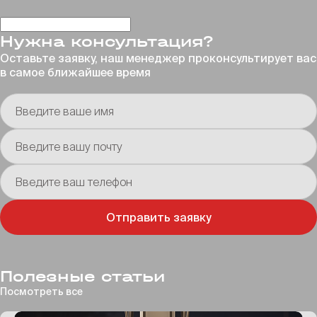
Нужна консультация?
Оставьте заявку, наш менеджер проконсультирует
вас
в самое ближайшее время
Введите ваше имя
Введите вашу почту
Введите ваш телефон
Отправить заявку
Полезные статьи
Посмотреть все