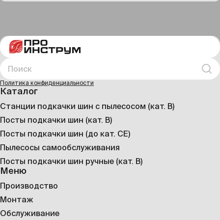
сервисные точки, маленькие «хабы» для
автомобилистов. Водитель ждёт не только
топлива, но и удобств: кофе, еды, возможности
подкачать шины, зарядить электромобиль,
отдохнуть или даже поработать в дороге.
Поиск
Иска
Политика конфиденциальности
Каталог
Станции подкачки шин с пылесосом (кат. B)
Посты подкачки шин (кат. B)
Посты подкачки шин (до кат. CE)
Пылесосы самообслуживания
Посты подкачки шин ручные (кат. B)
Меню
Производство
Монтаж
Обслуживание