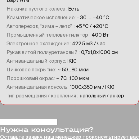
Бар / Атм
Накачка пустого колеса
Есть
Климатическое исполнение
- 30 … +40 ºC
Автопереход “зима – лето”
+5 ºC / +20ºC
Промышленный тепловентилятор
400 Вт
Электронное охлаждение
422.5 м3 / час
Рукав витой полиуретановый
0,7х1,0х1000 см
Антивандальный корпус
IK10
Цинковое покрытие
~ 50…80 мкм
Порошковый окрас
~ 70…100 мкм
Антивандальная консоль
1000х350 мм / IK10
Тип размещения / крепления
напольный / анкер
Нужна консультация?
Оставьте заявку, наш менеджер проконсультирует
вас