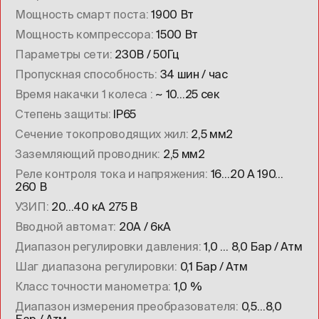
Мощность смарт поста
1900 Вт
Мощность компрессора
1500 Вт
Параметры сети
230В / 50Гц
Пропускная способность
34 шин / час
Время накачки 1 колеса
~ 10…25 сек
Степень защиты
IP65
Сечение токопроводящих жил
2,5 мм2
Заземляющий проводник
2,5 мм2
Реле контроля тока и напряжения
16…20 А 190…
260 В
УЗИП
20…40 кА 275 В
Вводной автомат
20А / 6кА
Диапазон регулировки давления
1,0 … 8,0 Бар / Атм
Шаг диапазона регулировки
0,1 Бар / Атм
Класс точности манометра
1,0 %
Диапазон измерения преобразователя
0,5…8,0