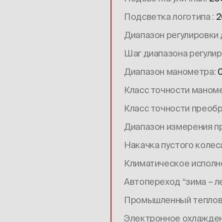
Подсветка логотипа
2
Диапазон регулировки
Шаг диапазона регули
Диапазон манометра
0
Класс точности маном
Класс точности преоб
Диапазон измерения п
Накачка пустого колес
Климатическое исполн
Автопереход “зима – л
Промышленный тепло
Электронное охлажде