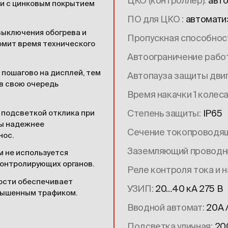
ЦКО (контроллер)
авт
и с цинковым покрытием
ПО для ЦКО
автомати
выключения обогрева и
Пропускная способнос
омит время технического
Автоограничение рабо
пошагово на дисплей, тем
Автопауза защиты дви
в свою очередь
Время накачки 1 колес
Степень защиты
IP65
подсветкой отклика при
зы надежнее
Сечение токопроводя
нос.
Заземляющий проводн
м не используется
контролирующих органов.
Реле контроля тока и 
ости обеспечивает
УЗИП
20…40 кА 275 В
повышенным трафиком.
Вводной автомат
20А 
Подсветка уличная
20