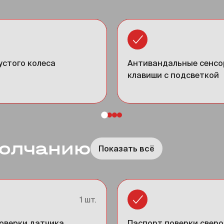
устого колеса
Антивандальные сенс
клавиши с подсветкой
молчанию
Показать всё
1 шт.
оверки датчика
Паспорт поверки сверо