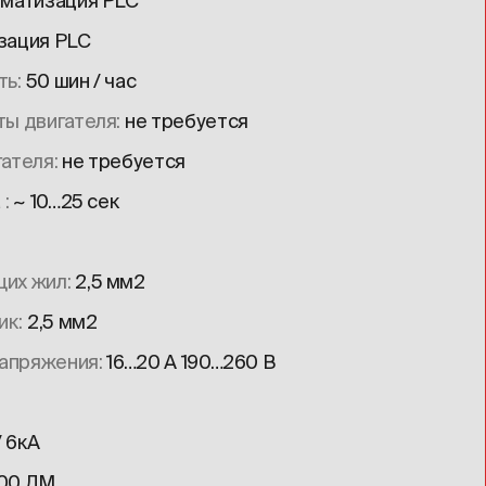
оматизация PLC
зация PLC
ть
50 шин / час
ты двигателя
не требуется
гателя
не требуется
а
~ 10…25 сек
щих жил
2,5 мм2
ик
2,5 мм2
напряжения
16…20 А 190…260 В
/ 6кА
00 ЛМ