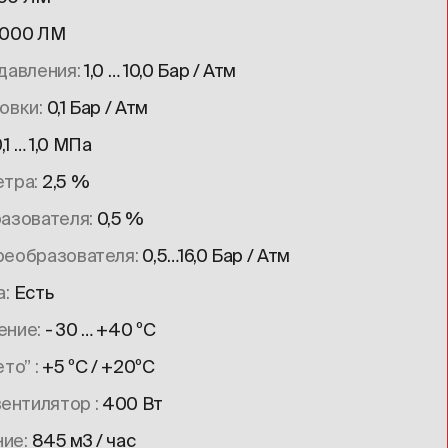
000 ЛМ
 давления
1,0 … 10,0 Бар / Атм
ровки
0,1 Бар / Атм
,1 … 1,0 МПа
етра
2,5 %
разователя
0,5 %
реобразователя
0,5…16,0 Бар / Атм
а
Есть
ение
- 30 … +40 ºC
ето”
+5 ºC / +20ºC
вентилятор
400 Вт
ние
845 м3 / час