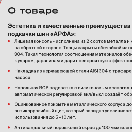
О товаре
Эстетика и качественные преимущества
подкачки шин «АРФА»:
Лицевая консоль - исполнена из 2 сортов металла и 
на обратной стороне. Торцы закрыты обечайкой из 
304. Такая технология соотношения материалов об
к ударам, царапинам и дарит невероятную эффектно
Накладка из нержавеющей стали AISI 304 c трафар
насоса.
Напольная RGB подсветка с силиконовым всепогод
автоматической регулировкой вкл/выкл создаёт обр
Оцинкованное покрытие металлического корпуса до 
антикоррозийный щит, который завидно увеличивает
использования до 5 - 10 лет.
Антивандальный порошковый окрас до 100 мкм всеп