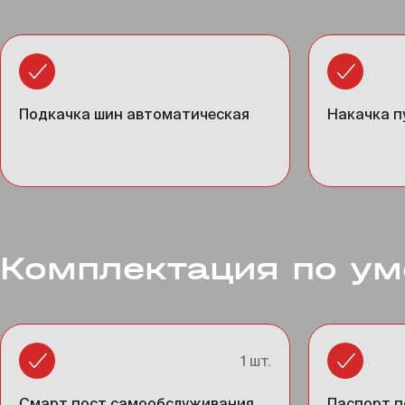
Подкачка шин автоматическая
Накачка п
Комплектация по у
1 шт.
Смарт пост самообслуживания
Паспорт п