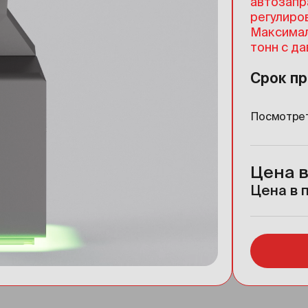
автозапр
регулиро
Максимал
тонн с да
Срок пр
Посмотрет
Цена в
Цена в п