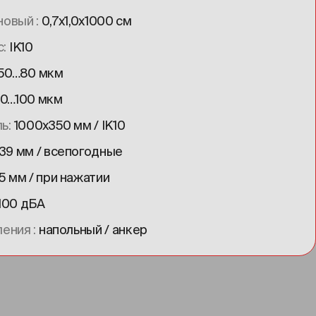
ановый
0,7х1,0х1000 см
с
IK10
 50…80 мкм
70…100 мкм
ль
1000х350 мм / IK10
39 мм / всепогодные
5 мм / при нажатии
100 дБА
пления
напольный / анкер