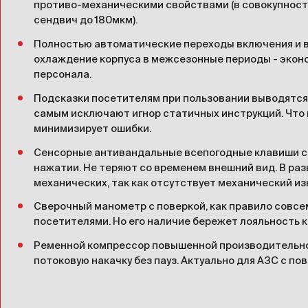
противо-механическими свойствами (в совокупност
сендвич до 180мкм).
Полностью автоматические переходы включения и 
охлаждение корпуса в межсезонные периоды - экон
персонала.
Подсказки посетителям при пользовании выводятся 
самым исключают игнор статичных инструкций. Что 
минимизирует ошибки.
Сенсорные антивандальные всепогодные клавиши с 
нажатии. Не теряют со временем внешний вид. В ра
механических, так как отсутствует механический из
Сверочный манометр с поверкой, как правило совсе
посетителями. Но его наличие бережет лояльность 
Ременной компрессор повышенной производительн
потоковую накачку без пауз. Актуально для АЗС с 