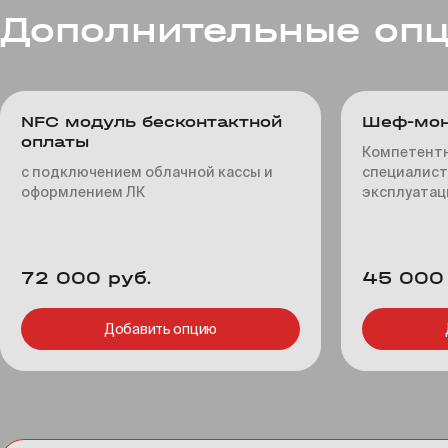
Дополнительные опц
NFC модуль бесконтактной
Шеф-мо
оплаты
Компетентн
с подключением облачной кассы и
специалист
оформлением ЛК
эксплуатаци
72 000 руб.
45 000 
Добавить опцию