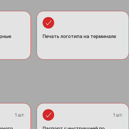
орные
Печать логотипа на терминале
1 шт.
1 шт.
чного
Паспорт с инструкцией по