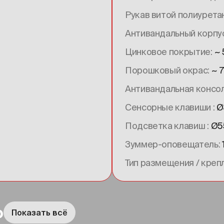
Рукав витой полиурет
Антивандальный корпу
Цинковое покрытие
~
Порошковый окрас
~ 
Антивандальная консо
Сенсорные клавиши
Ø
Подсветка клавиш
Ø5
Зуммер-оповещатель
Тип размещения / кре
ю
Показать всё