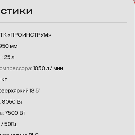
стики
РТК «ПРОИНСТРУМ»
1950 мм
а
25 л
компрессора
1050 л / мин
 кг
верхяркий 18.5"
8050 Вт
а
7500 Вт
/ 50Гц