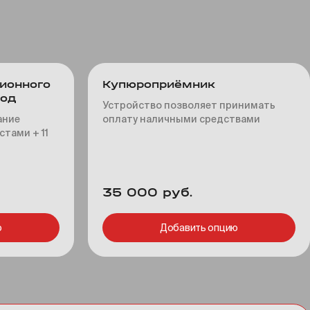
ионного
Купюроприёмник
год
Устройство позволяет принимать
ание
оплату наличными средствами
тами + 11
35 000 руб.
ю
Добавить опцию