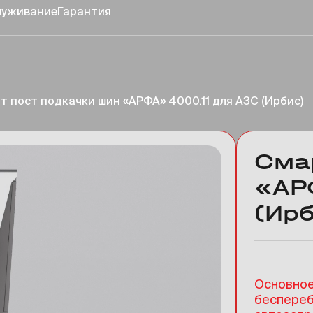
луживание
Гарантия
т пост подкачки шин «АРФА» 4000.11 для АЗС (Ирбис)
Сма
«АР
(Ирб
Основное
беспереб