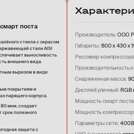
Характери
 смарт поста
Производитель
ООО 
калёного стекла с окрасом
Габариты
800 х 430 х 
нержавеющей стали AISI
еспечивает выносливость
Рессивер компрессор
сть внешнего вида.
Производительность 
етным вырезом в виде
Снаряженная масса
90
ным покрытием и
Дисплей уличный
RGB с
аз парящего корпуса.
Мощность смарт поста
80 мкм, создает
Мощность компрессор
 срок полезного
Параметры сети
400В 
огодная защита с