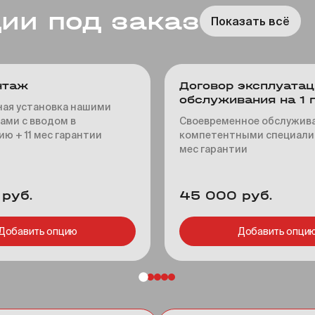
ии под заказ
Показать всё
нтаж
Договор эксплуатац
обслуживания на 1 
ая установка нашими
ами с вводом в
Своевременное обслужив
ю + 11 мес гарантии
компетентными специалис
мес гарантии
руб.
45 000 руб.
Добавить опцию
Добавить опци