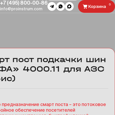
+7 (495) 800-00-86
Корзина
Telegram
WhatsApp
MAX
info@proinstrum.com
рт пост подкачки шин
ФА» 4000.11 для АЗС
ис)
 предназначение смарт поста – это потоковое
ойное обеспечение посетителей