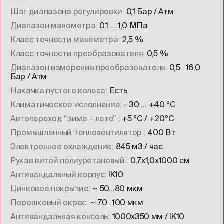
Шаг диапазона регулировки
0,1 Бар / Атм
Диапазон манометра
0,1 … 1,0 МПа
Класс точности манометра
2,5 %
Класс точности преобразователя
0,5 %
Диапазон измерения преобразователя
0,5…16,0
Бар / Атм
Накачка пустого колеса
Есть
Климатическое исполнение
- 30 … +40 ºC
Автопереход “зима – лето”
+5 ºC / +20ºC
Промышленный тепловентилятор
400 Вт
Электронное охлаждение
845 м3 / час
Рукав витой полиуретановый
0,7х1,0х1000 см
Антивандальный корпус
IK10
Цинковое покрытие
~ 50…80 мкм
Порошковый окрас
~ 70…100 мкм
Антивандальная консоль
1000х350 мм / IK10