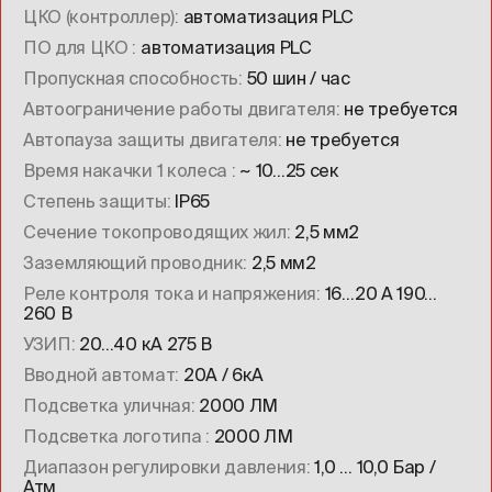
ЦКО (контроллер)
автоматизация PLC
ПО для ЦКО
автоматизация PLC
Пропускная способность
50 шин / час
Автоограничение работы двигателя
не требуется
Автопауза защиты двигателя
не требуется
Время накачки 1 колеса
~ 10…25 сек
Степень защиты
IP65
Сечение токопроводящих жил
2,5 мм2
Заземляющий проводник
2,5 мм2
Реле контроля тока и напряжения
16…20 А 190…
260 В
УЗИП
20…40 кА 275 В
Вводной автомат
20А / 6кА
Подсветка уличная
2000 ЛМ
Подсветка логотипа
2000 ЛМ
Диапазон регулировки давления
1,0 … 10,0 Бар /
Атм