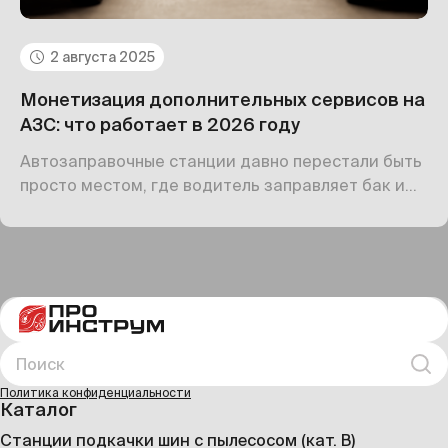
2 августа 2025
Монетизация дополнительных сервисов на
АЗС: что работает в 2026 году
Автозаправочные станции давно перестали быть
просто местом, где водитель заправляет бак и
уезжает. В 2025 году АЗС — это полноценные
сервисные точки, маленькие «хабы» для
автомобилистов. Водитель ждёт не только
топлива, но и удобств: кофе, еды, возможности
подкачать шины, зарядить электромобиль,
отдохнуть или даже поработать в дороге.
Поиск
Иска
Политика конфиденциальности
Каталог
Станции подкачки шин с пылесосом (кат. B)