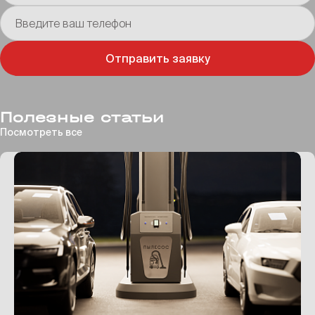
Введите ваш телефон
Отправить заявку
Полезные статьи
Посмотреть все