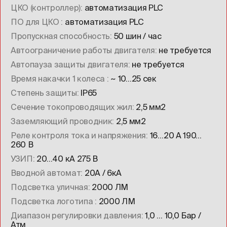
ЦКО (контроллер)
автоматизация PLC
ПО для ЦКО
автоматизация PLC
Пропускная способность
50 шин / час
Автоограничение работы двигателя
не требуется
Автопауза защиты двигателя
не требуется
Время накачки 1 колеса
~ 10…25 сек
Степень защиты
IP65
Сечение токопроводящих жил
2,5 мм2
Заземляющий проводник
2,5 мм2
Реле контроля тока и напряжения
16…20 А 190…
260 В
УЗИП
20…40 кА 275 В
Вводной автомат
20А / 6кА
Подсветка уличная
2000 ЛМ
Подсветка логотипа
2000 ЛМ
Диапазон регулировки давления
1,0 … 10,0 Бар /
Атм