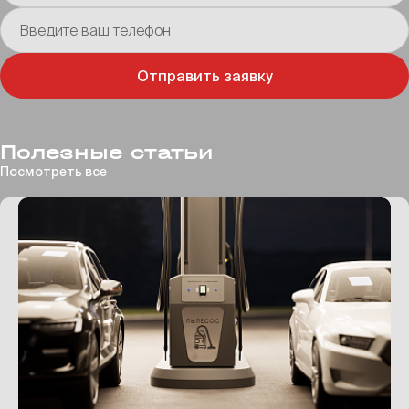
Введите ваш телефон
Отправить заявку
Полезные статьи
Посмотреть все