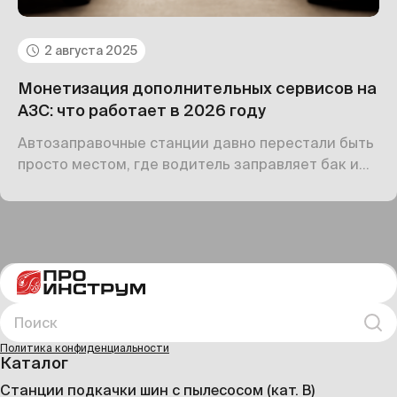
2 августа 2025
Монетизация дополнительных сервисов на
АЗС: что работает в 2026 году
Автозаправочные станции давно перестали быть
просто местом, где водитель заправляет бак и
уезжает. В 2025 году АЗС — это полноценные
сервисные точки, маленькие «хабы» для
автомобилистов. Водитель ждёт не только
топлива, но и удобств: кофе, еды, возможности
подкачать шины, зарядить электромобиль,
отдохнуть или даже поработать в дороге.
Поиск
Иска
Политика конфиденциальности
Каталог
Станции подкачки шин с пылесосом (кат. B)