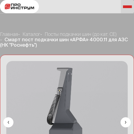
Главная
Каталог
Посты подкачки шин (до кат. CE)
Смарт пост подкачки шин «АРФА» 4000.11 для АЗС
(НК "Роснефть")