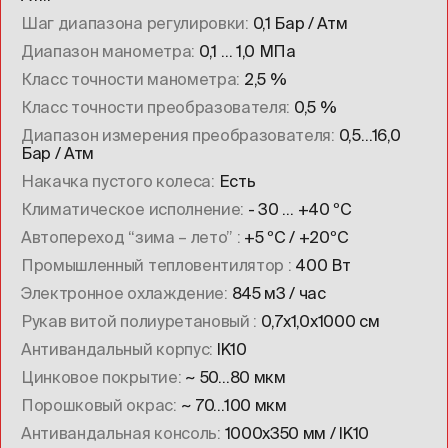
Шаг диапазона регулировки
0,1 Бар / Атм
Диапазон манометра
0,1 … 1,0 МПа
Класс точности манометра
2,5 %
Класс точности преобразователя
0,5 %
Диапазон измерения преобразователя
0,5…16,0
Бар / Атм
Накачка пустого колеса
Есть
Климатическое исполнение
- 30 … +40 ºC
Автопереход “зима – лето”
+5 ºC / +20ºC
Промышленный тепловентилятор
400 Вт
Электронное охлаждение
845 м3 / час
Рукав витой полиуретановый
0,7х1,0х1000 см
Антивандальный корпус
IK10
Цинковое покрытие
~ 50…80 мкм
Порошковый окрас
~ 70…100 мкм
Антивандальная консоль
1000х350 мм / IK10