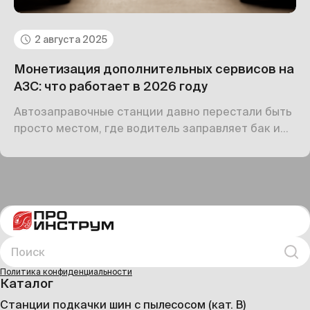
2 августа 2025
Монетизация дополнительных сервисов на
АЗС: что работает в 2026 году
Автозаправочные станции давно перестали быть
просто местом, где водитель заправляет бак и
уезжает. В 2025 году АЗС — это полноценные
сервисные точки, маленькие «хабы» для
автомобилистов. Водитель ждёт не только
топлива, но и удобств: кофе, еды, возможности
подкачать шины, зарядить электромобиль,
отдохнуть или даже поработать в дороге.
Поиск
Иска
Политика конфиденциальности
Каталог
Станции подкачки шин с пылесосом (кат. B)