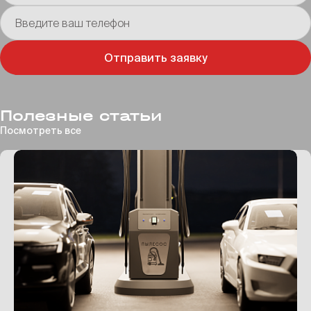
Введите ваш телефон
Отправить заявку
Полезные статьи
Посмотреть все