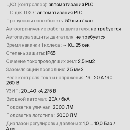
ЦКО (контроллер)
автоматизация PLC
ПО для ЦКО
автоматизация PLC
Пропускная способность
50 шин / час
Автоограничение работы двигателя
не требуется
Автопауза защиты двигателя
не требуется
Время накачки 1 колеса
~ 10…25 сек
Степень защиты
IP65
Сечение токопроводящих жил
2,5 мм2
Заземляющий проводник
2,5 мм2
Реле контроля тока и напряжения
16…20 А 190…
260 В
УЗИП
20…40 кА 275 В
Вводной автомат
20А / 6кА
Подсветка уличная
2000 ЛМ
Подсветка логотипа
2000 ЛМ
Диапазон регулировки давления
1,0 … 10,0 Бар /
Атм