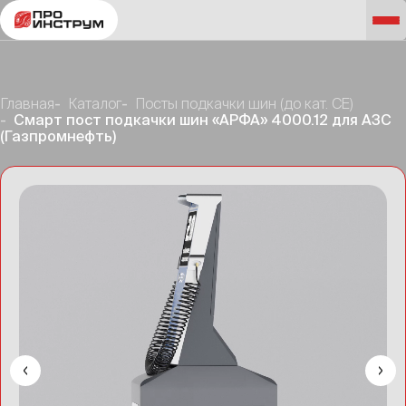
Главная
Каталог
Посты подкачки шин (до кат. CE)
Смарт пост подкачки шин «АРФА» 4000.12 для АЗС
(Газпромнефть)