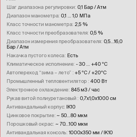
Шаг диапазона регулировки
0,1 Бар / Атм
Диапазон манометра
0,1 … 1,0 МПа
Класс точности манометра
2,5 %
Класс точности преобразователя
0,5 %
Диапазон измерения преобразователя
0,5…16,0
Бар / Атм
Накачка пустого колеса
Есть
Климатическое исполнение
- 30 … +40 ºC
Автопереход “зима – лето”
+5 ºC / +20ºC
Промышленный тепловентилятор
400 Вт
Электронное охлаждение
845 м3 / час
Рукав витой полиуретановый
0,7х1,0х1000 см
Антивандальный корпус
IK10
Цинковое покрытие
~ 50…80 мкм
Порошковый окрас
~ 70…100 мкм
Антивандальная консоль
1000х350 мм / IK10